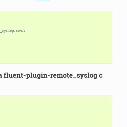
_syslog.conf:
uent-plugin-remote_syslog с