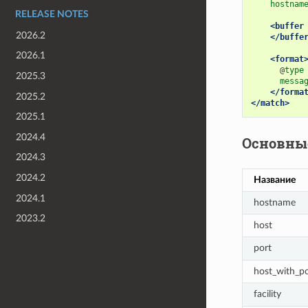
hostnam
RELEASE NOTES
<buffer
2026.2
</buffe
2026.1
<format
@
type
2025.3
messa
</forma
2025.2
</match>
2025.1
2024.4
Основны
2024.3
2024.2
Название
2024.1
hostname
2023.2
host
port
host_with_po
facility