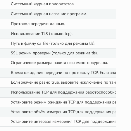
Системный журнал приоритетов.
Системный журнал название программ.
Протокол передачи данных.
Использование TLS (только tcp).
Путь к файлу ca_file (только для режима tls).
SSL режим проверки (только для режима tls).
Ограничение размера пакета системного журнала.
Время ожидания передачи по протоколу TCP. Если значение ра
Если значение равно true, вызовите исключение по тайм-ауту 
Использование TCP для поддержания работоспособности.
Установите режим ожидания TCP для поддержания работоспо
Установите объём измерения TCP для поддержания работосп
Установите интервал измерения TCP для поддержания работо