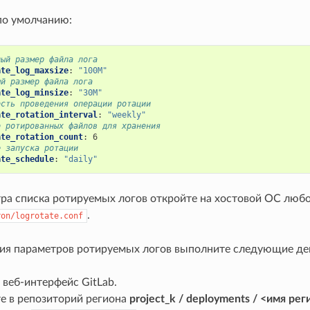
по умолчанию:
ный размер файла лога
ate_log_maxsize
:
"100M"
ый размер файла лога
ate_log_minsize
:
"30M"
ость проведения операции ротации
ate_rotation_interval
:
"weekly"
о ротированных файлов для хранения
ate_rotation_count
:
6
е запуска ротации
ate_schedule
:
"daily"
ра списка ротируемых логов откройте на хостовой ОС любо
.
ron/logrotate.conf
ия параметров ротируемых логов выполните следующие де
 веб-интерфейс GitLab.
е в репозиторий региона
project_k / deployments / <имя рег