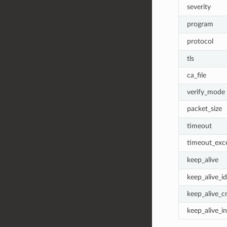
severity
program
protocol
tls
ca_file
verify_mode
packet_size
timeout
timeout_exc
keep_alive
keep_alive_id
keep_alive_c
keep_alive_in