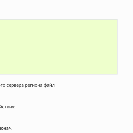
го сервера региона файл
йствия:
иона>
.