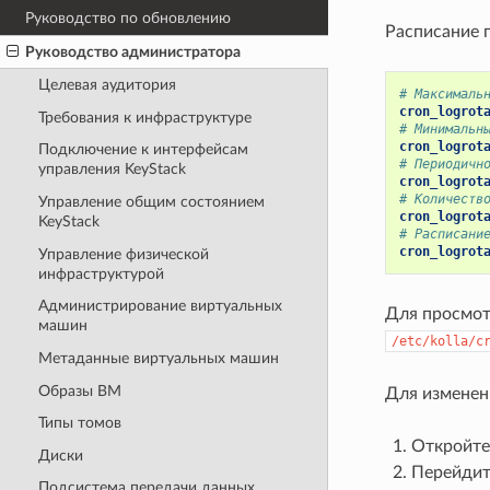
Руководство по обновлению
Расписание 
Руководство администратора
Целевая аудитория
# Максималь
cron_logrot
Требования к инфраструктуре
# Минимальн
cron_logrot
Подключение к интерфейсам
# Периодичн
управления KeyStack
cron_logrot
# Количеств
Управление общим состоянием
cron_logrot
KeyStack
# Расписани
cron_logrot
Управление физической
инфраструктурой
Администрирование виртуальных
Для просмот
машин
/etc/kolla/c
Метаданные виртуальных машин
Образы ВМ
Для изменен
Типы томов
Откройте
Диски
Перейдит
Подсистема передачи данных