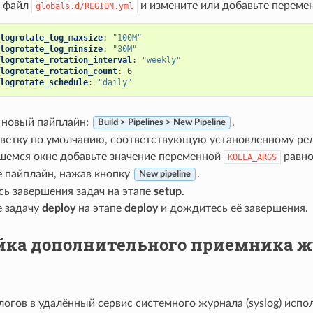
 файл
и измените или добавьте переме
globals.d/REGION.yml
logrotate_log_maxsize
:
"100M"
logrotate_log_minsize
:
"30M"
logrotate_rotation_interval
:
"weekly"
logrotate_rotation_count
:
6
logrotate_schedule
:
"daily"
 новый пайплайн:
.
Build > Pipelines > New Pipeline
 ветку по умолчанию, соответствующую установленному рел
шемся окне добавьте значение переменной
равн
KOLLA_ARGS
е пайплайн, нажав кнопку
.
New pipeline
ь завершения задач на этапе
setup
.
е задачу
deploy
на этапе
deploy
и дождитесь её завершения.
йка дополнительного приемника жу
огов в удалённый сервис системного журнала (syslog) испо