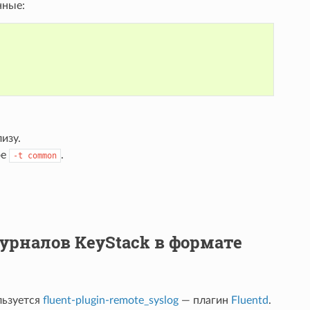
нные:
изу.
ое
.
-t
common
рналов KeyStack в формате
льзуется
fluent-plugin-remote_syslog
— плагин
Fluentd
.