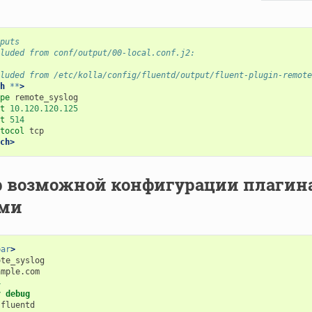
puts
luded from conf/output/00-local.conf.j2:
luded from /etc/kolla/config/fluentd/output/fluent-plugin-remote
h
**
>
pe
t
10.120.120.125
t
514
tocol
ch>
возможной конфигурации плагина fl
ми
bar
>
4
y
debug