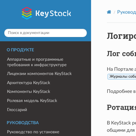
Руковод
Логир
О ПРОДУКТЕ
Лог со
Аппаратные и программные
требования к инфраструктуре
На Портале 
Лицензии компонентов KeyStack
Журналы собы
Архитектура KeyStack
Подробнее в
Компоненты KeyStack
Ролевая модель KeyStack
Ротаци
Глоссарий
В KeyStack р
РУКОВОДСТВА
общими для 
Руководство по установке