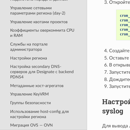
Откройте
Управление сетевыми
параметрами региона (day-2)
cron_
cron_
Управление квотами проектов
cron_
cron_
Коэффициенты оверкоммита CPU
cron_
и RAM
Службы на портале
администратора
Создайте
Оставьте
Настройки региона
В открыв
Настройка secondary DNS-
серверов для Designate с backend
Запустит
PDNS4
Дождитес
Метаданные хост-агрегатов
Запустит
Управление KeyVRM
Настро
Группы безопасности
syslog
Использование host-config для
настройки региона
Миграция OVS — OVN
Для вывода л