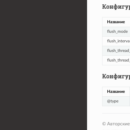
Конфигур
Название
flush_mode
flush_interva
flush_thread_
flush_thread
Конфигур
Название
@type
© Авторские