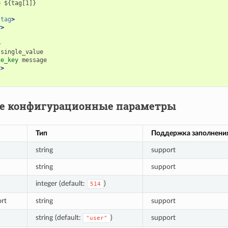
e
${tag[1]}

tag
>
r>
>
ge_key
t>
е конфигурационные параметры
Тип
Поддержка заполнени
string
support
string
support
integer (default:
)
514
rt
string
support
string (default:
)
support
"user"