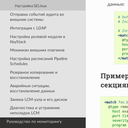
данные:
Настройка SELinux
Отправка событий аудита во
# Out
внешние системы
# Inc
Интеграция с LDAP
# Inc
<matc
Настройка ролевой модели в
@
ty
KeyStack
hos
por
Механизм внешних плагинов
pro
</mat
Настройка расписаний Pipeline
Schedules
Резервное копирование и
Пример 
восстановление
секция
Аварийные ситуации,
восстановление данных
Замена LCM-узла и его дисков
<match
foo.
@
type
Диагностика и устранение
host
неполадок LCM
port
51
severit
Руководство по мониторингу
program