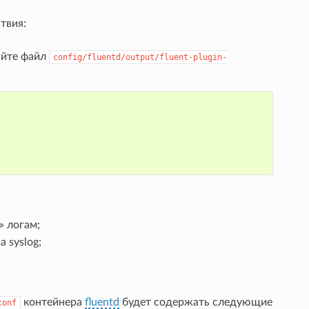
твия:
йте файл
config/fluentd/output/fluent-plugin-
» логам;
а syslog;
контейнера
fluentd
будет содержать следующие
conf