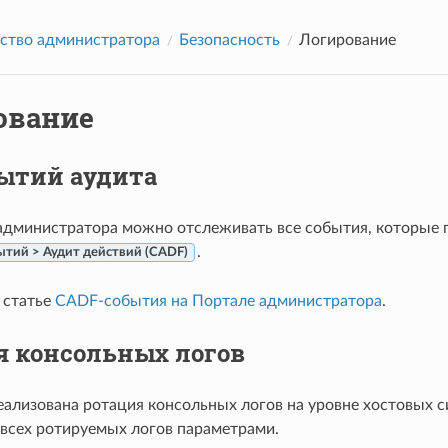
ство администратора
Безопасность
Логирование
ование
бытий аудита
администратора можно отслеживать все события, которые п
.
тий > Аудит действий (CADF)
 статье
CADF-события на Портале администратора
.
я консольных логов
еализована ротация консольных логов на уровне хостовых си
всех ротируемых логов параметрами.