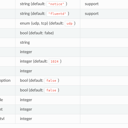
string (default:
)
support
"notice"
string (default:
)
support
"fluentd"
enum (udp, tcp) (default:
)
udp
bool (default: false)
string
integer
integer (default:
)
1024
integer
eption
bool (default:
)
false
bool (default:
)
false
le
integer
nt
integer
tvl
integer