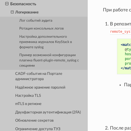
Безопасность
При работе 
Логирование
Лог событий аудита
В репози
Ротация консольных логов
remote_sys
Настройка дополнительного
приемника журналов KeyStack в
<matc
формате syslog
@
ty
hos
Пример возможной конфигурации
por
плагина fluent-plugin-remote_syslog с
pro
секциями
</mat
CADF-события на Портале
администратора
Па
Надёжное хранение паролей
Настройка TLS
mTLS в регионе
Двухфакторная аутентификация (2FA)
Обновление секретов
После ра
Ограничение доступа ТУЗ