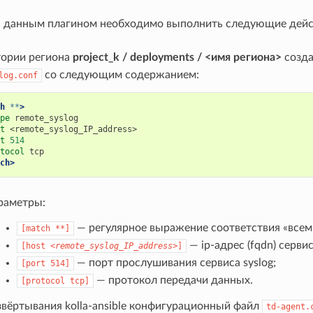
с данным плагином необходимо выполнить следующие дейс
тории региона
project_k / deployments / <имя региона>
созда
со следующим содержанием:
log.conf
h
**
>
pe
t
t
514
tocol
ch>
раметры:
— регулярное выражение соответствия «всем
[match
**]
— ip-адрес (fqdn) сервис
[host
<remote_syslog_IP_address>
]
— порт прослушивания сервиса syslog;
[port
514]
— протокол передачи данных.
[protocol
tcp]
звёртывания kolla-ansible конфигурационный файл
td-agent.