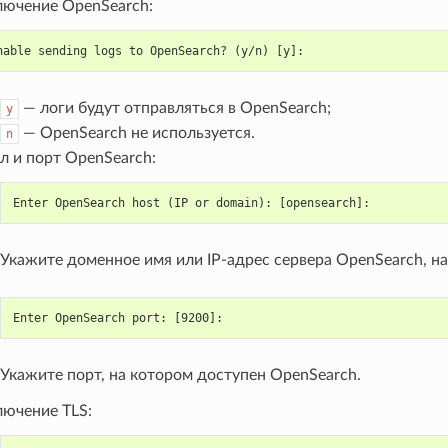
лючение OpenSearch:
nable sending logs to OpenSearch? (y/n) [y]:
— логи будут отправляться в OpenSearch;
y
— OpenSearch не используется.
n
л и порт OpenSearch:
Enter OpenSearch host (IP or domain): [opensearch]:
Укажите доменное имя или IP-адрес сервера OpenSearch, н
Enter OpenSearch port: [9200]:
Укажите порт, на котором доступен OpenSearch.
лючение TLS: