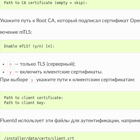
Path to CA certificate (empty = skip):
Укажите путь к Root CA, который подписал сертификат Ope
лючение mTLS:
Enable mTLS? (y/n) [n]:
— только TLS (серверный);
n
— включить клиентские сертификаты.
y
При выборе
укажите пути к клиентским сертификатам:
y
Path to client certificate:
Path to client key:
Fluentd использует эти файлы для аутентификации, наприме
/installer/data/certs/client.crt