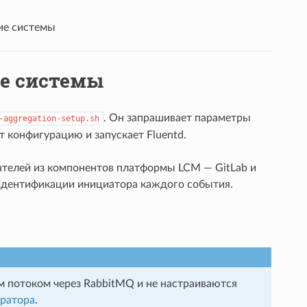
ие системы
ие системы
. Он запрашивает параметры
-aggregation-setup.sh
т конфигурацию и запускает Fluentd.
вателей из компонентов платформы LCM — GitLab и
идентификации инициатора каждого события.
м потоком через RabbitMQ и не настраиваются
ратора
.