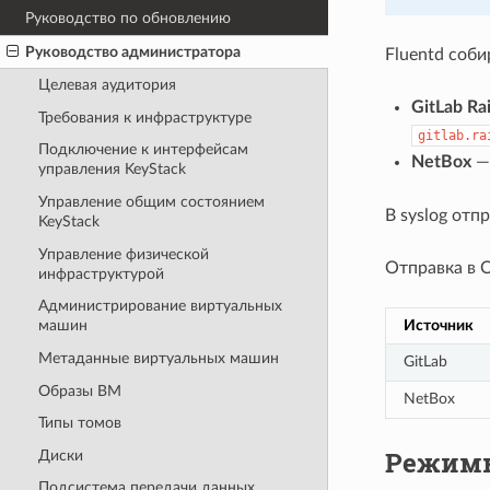
Руководство по обновлению
Руководство администратора
Fluentd соби
Целевая аудитория
GitLab Rai
Требования к инфраструктуре
gitlab.ra
Подключение к интерфейсам
NetBox
— 
управления KeyStack
Управление общим состоянием
В syslog отп
KeyStack
Управление физической
Отправка в 
инфраструктурой
Администрирование виртуальных
Источник
машин
Метаданные виртуальных машин
GitLab
Образы ВМ
NetBox
Типы томов
Режимы
Диски
Подсистема передачи данных