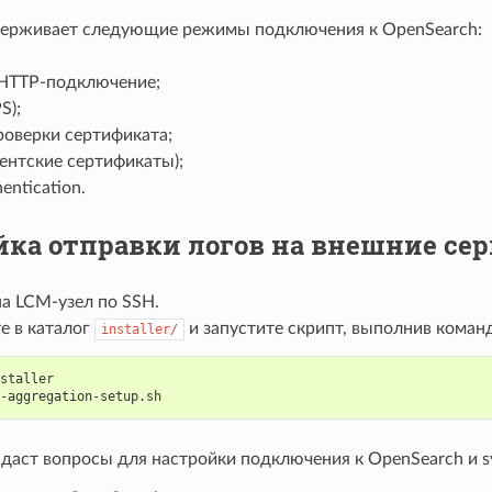
ерживает следующие режимы подключения к OpenSearch:
HTTP-подключение;
S);
роверки сертификата;
ентские сертификаты);
entication.
йка отправки логов на внешние се
на LCM-узел по SSH.
е в каталог
и запустите скрипт, выполнив коман
installer/
staller
-aggregation-setup.sh
адаст вопросы для настройки подключения к OpenSearch и s