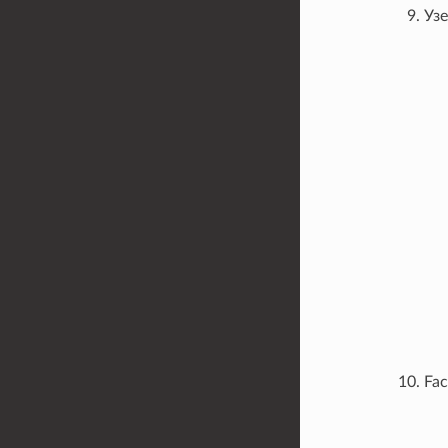
Узе
Fac