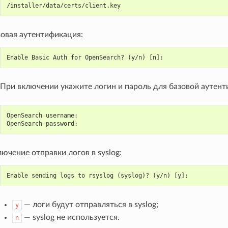
/installer/data/certs/client.key
зовая аутентификация:
Enable Basic Auth for OpenSearch? (y/n) [n]:
При включении укажите логин и пароль для базовой аутент
OpenSearch username:
OpenSearch password:
ючение отправки логов в syslog:
Enable sending logs to rsyslog (syslog)? (y/n) [y]:
— логи будут отправляться в syslog;
y
— syslog не используется.
n