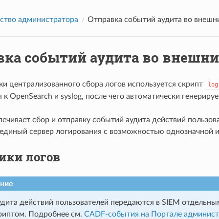
ство администратора
Отправка событий аудита во внешн
вка событий аудита во внешн
ки централизованного сбора логов используется скрипт
log
к OpenSearch и syslog, после чего автоматически генерируе
печивает сбор и отправку событий аудита действий пользо
 единый сервер логирования с возможностью однозначной 
ики логов
ние
дита действий пользователей передаются в SIEM отдельны
риптом. Подробнее см.
CADF-события на Портале админист