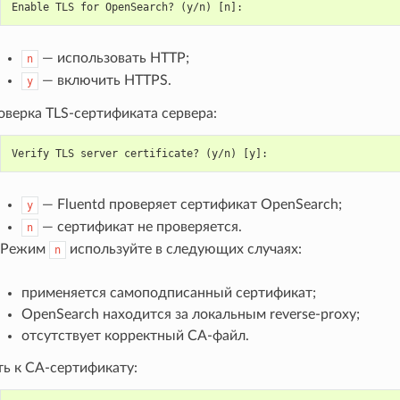
Enable TLS for OpenSearch? (y/n) [n]:
— использовать HTTP;
n
— включить HTTPS.
y
оверка TLS-сертификата сервера:
Verify TLS server certificate? (y/n) [y]:
— Fluentd проверяет сертификат OpenSearch;
y
— сертификат не проверяется.
n
Режим
используйте в следующих случаях:
n
применяется самоподписанный сертификат;
OpenSearch находится за локальным reverse-proxy;
отсутствует корректный CA-файл.
ть к CA-сертификату: