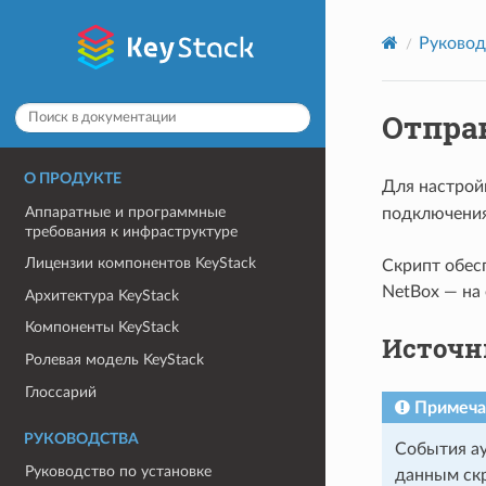
Руковод
Отпра
О ПРОДУКТЕ
Для настрой
Аппаратные и программные
подключения 
требования к инфраструктуре
Лицензии компонентов KeyStack
Скрипт обес
NetBox — на
Архитектура KeyStack
Компоненты KeyStack
Источн
Ролевая модель KeyStack
Глоссарий
Примеча
РУКОВОДСТВА
События ау
Руководство по установке
данным ск