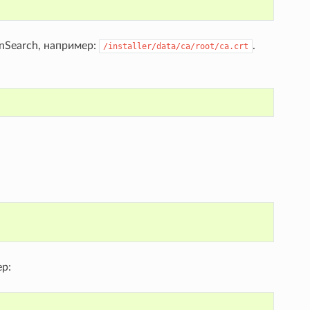
nSearch, например:
.
/installer/data/ca/root/ca.crt
р: