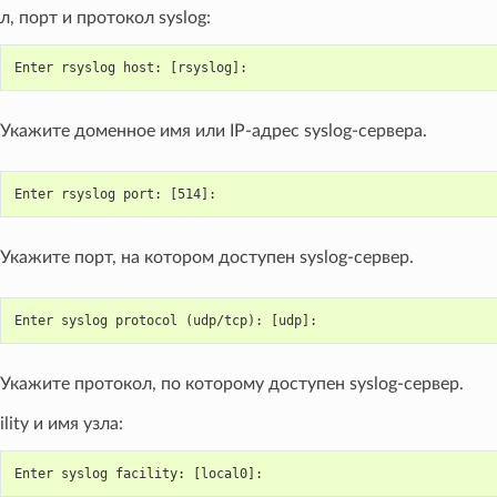
л, порт и протокол syslog:
Enter rsyslog host: [rsyslog]:
Укажите доменное имя или IP-адрес syslog-сервера.
Enter rsyslog port: [514]:
Укажите порт, на котором доступен syslog-сервер.
Enter syslog protocol (udp/tcp): [udp]:
Укажите протокол, по которому доступен syslog-сервер.
ility и имя узла:
Enter syslog facility: [local0]: