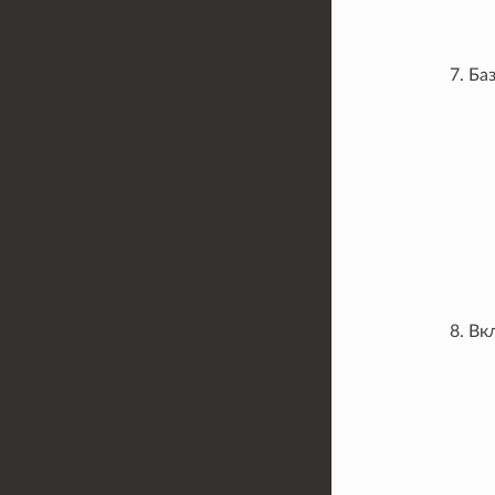
Ба
Вкл