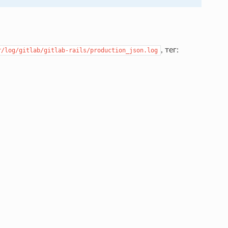
, тег:
r/log/gitlab/gitlab-rails/production_json.log