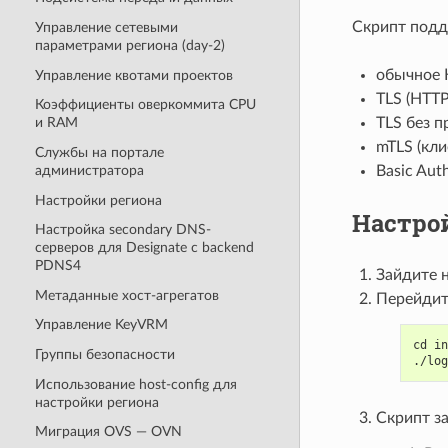
Скрипт подд
Управление сетевыми
параметрами региона (day-2)
обычное 
Управление квотами проектов
TLS (HTTP
Коэффициенты оверкоммита CPU
TLS без п
и RAM
mTLS (кли
Службы на портале
Basic Auth
администратора
Настройки региона
Настро
Настройка secondary DNS-
серверов для Designate с backend
PDNS4
Зайдите 
Метаданные хост-агрегатов
Перейдит
Управление KeyVRM
cd in
Группы безопасности
./log
Использование host-config для
настройки региона
Скрипт з
Миграция OVS — OVN