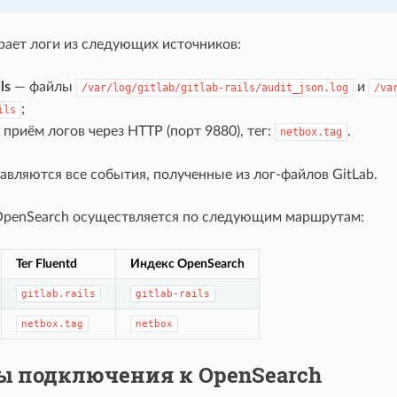
рает логи из следующих источников:
ls
— файлы
и
/var/log/gitlab/gitlab-rails/audit_json.log
/va
;
ils
приём логов через HTTP (порт 9880), тег:
.
netbox.tag
равляются все события, полученные из лог-файлов GitLab.
OpenSearch осуществляется по следующим маршрутам:
Тег Fluentd
Индекс OpenSearch
gitlab.rails
gitlab-rails
netbox.tag
netbox
 подключения к OpenSearch