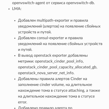
openvswitch-agent от сервиса openvswitch-db.
LMA:
Добавлен multipath-exporter и правила
уведомлений (алертов) на появление сбойных
устройств и путей.
Добавлен consul-exporter и правила
уведомлений на появление сбойных устройств
и путей.
В вывод openstack exporter добавлены
метрики: openstack_cinder_pool_info,
openstack_cinder_pool_capacity_allocated_gb,
openstack_nova_server_net_info.
Добавлены правила алертов Cinder на
заполнение cinder volume, на длительное
нахождение тома в статусе attaching, а также
на длительное нахождение тома в статусе
error.
Добавлено правило алерта по