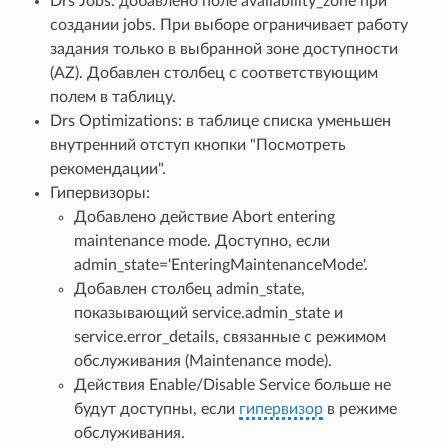
Drs Jobs: добавлено поле availability_zone при
создании jobs. При выборе ограничивает работу
задания только в выбранной зоне доступности
(AZ). Добавлен столбец с соответствующим
полем в таблицу.
Drs Optimizations: в таблице списка уменьшен
внутренний отступ кнопки "Посмотреть
рекомендации".
Гипервизоры:
Добавлено действие Abort entering
maintenance mode. Доступно, если
admin_state='EnteringMaintenanceMode'.
Добавлен столбец admin_state,
показывающий service.admin_state и
service.error_details, связанные с режимом
обслуживания (Maintenance mode).
Действия Enable/Disable Service больше не
будут доступны, если
гипервизор
в режиме
обслуживания.