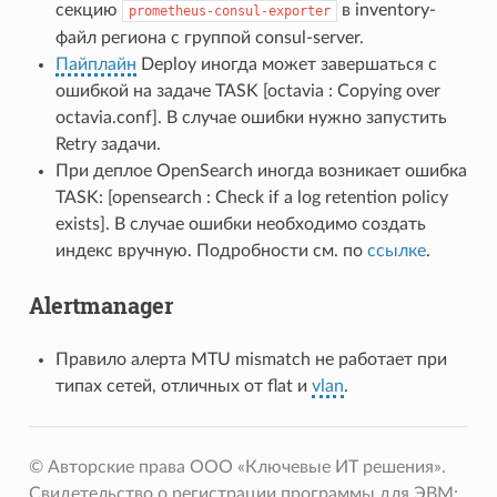
секцию
в inventory-
prometheus-consul-exporter
файл региона с группой consul-server.
Пайплайн
Deploy иногда может завершаться с
ошибкой на задаче TASK [octavia : Copying over
octavia.conf]. В случае ошибки нужно запустить
Retry задачи.
При деплое OpenSearch иногда возникает ошибка
TASK: [opensearch : Check if a log retention policy
exists]. В случае ошибки необходимо создать
индекс вручную. Подробности см. по
ссылке
.
Alertmanager
Правило алерта MTU mismatch не работает при
типах сетей, отличных от flat и
vlan
.
© Авторские права ООО «Ключевые ИТ решения».
Свидетельство о регистрации программы для ЭВМ: