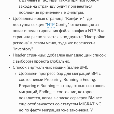
к данным в таблице. Также при повторном
заходе на страницу будут применяться
последние примененные фильтры.
Добавлена новая страница "Конфиги", где
доступна секция "
NTP
Config", отвечающая за
показ и редактирования файла конфига NTP. Эта
страница располагается в подпункте "Настройки
региона" в левом меню, туда же перенесена
"Inventory".
Header страницы: добавлен выпадающий список
с выбором проекта глобально.
Список виртуальных машин (далее ВМ):
Добавлен прогресс бар для миграций ВМ с
состояниями Preparing, Running и Ending.
Preparing и Running — стандартные состояния
миграций, Ending — состояние, которое
появляется, когда в списке серверов ВМ все
еще отображается со статусом MIGRATING,
но по факту миграция уже закончена. У