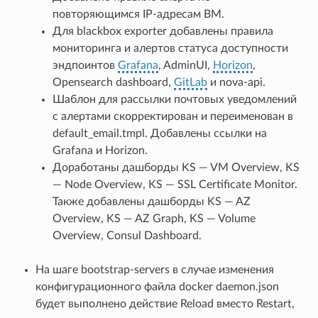
повторяющимся IP-адресам ВМ.
Для blackbox exporter добавлены правила
мониторинга и алертов статуса доступности
эндпоинтов
Grafana
, AdminUI,
Horizon
,
Opensearch dashboard,
GitLab
и nova-api.
Шаблон для рассылки почтовых уведомлений
с алертами скорректирован и переименован в
default_email.tmpl. Добавлены ссылки на
Grafana и Horizon.
Доработаны дашборды KS — VM Overview, KS
— Node Overview, KS — SSL Certificate Monitor.
Также добавлены дашборды KS — AZ
Overview, KS — AZ Graph, KS — Volume
Overview, Consul Dashboard.
На шаге bootstrap-servers в случае изменения
конфигурационного файла docker daemon.json
будет выполнено действие Reload вместо Restart,