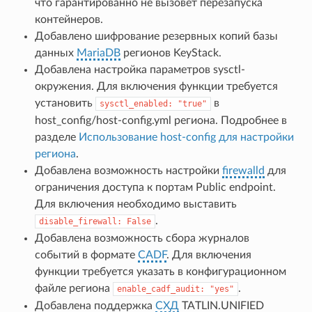
что гарантированно не вызовет перезапуска
контейнеров.
Добавлено шифрование резервных копий базы
данных
MariaDB
регионов KeyStack.
Добавлена настройка параметров sysctl-
окружения. Для включения функции требуется
установить
в
sysctl_enabled:
"true"
host_config/host-config.yml региона. Подробнее в
разделе
Использование host-config для настройки
региона
.
Добавлена возможность настройки
firewalld
для
ограничения доступа к портам Public endpoint.
Для включения необходимо выставить
.
disable_firewall:
False
Добавлена возможность сбора журналов
событий в формате
CADF
. Для включения
функции требуется указать в конфигурационном
файле региона
.
enable_cadf_audit:
"yes"
Добавлена поддержка
СХД
TATLIN.UNIFIED