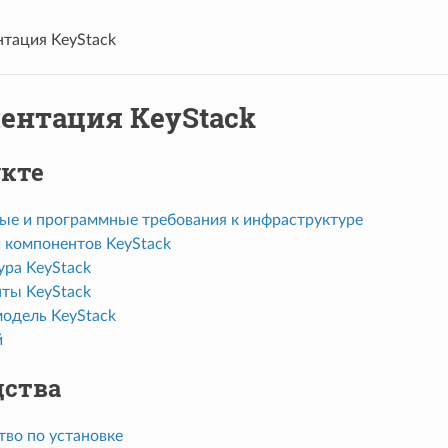
тация KeyStack
ентация KeyStack
укте
ые и программные требования к инфраструктуре
 компонентов KeyStack
ура KeyStack
ты KeyStack
модель KeyStack
й
дства
тво по установке