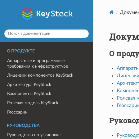
Докумен
Докум
О прод
О ПРОДУКТЕ
Аппаратные и программные
требования к инфраструктуре
Аппаратн
Лицензии компонентов KeyStack
Лицензии
Архитект
Архитектура KeyStack
Компонен
Компоненты KeyStack
Ролевая 
Ролевая модель KeyStack
Глоссари
Глоссарий
Руково
РУКОВОДСТВА
Руководство по установке
Руководс